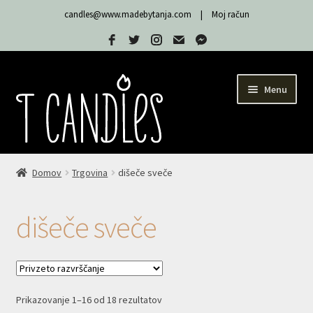
candles@www.madebytanja.com
|
Moj račun
Menu
Trgovina
Domov
Trgovina
dišeče sveče
Sveče T Candles
dišeče sveče
Moj račun
Expand
Nakup
child
Prikazovanje 1–16 od 18 rezultatov
menu
Košarica