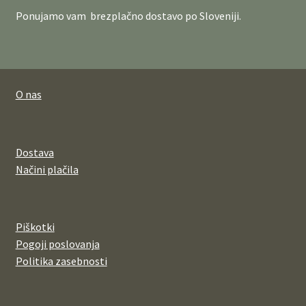
Ponujamo vam brezplačno dostavo po Sloveniji.
O nas
Dostava
Načini plačila
Piškotki
Pogoji poslovanja
Politika zasebnosti