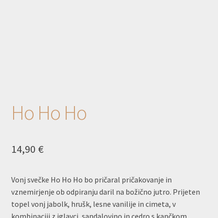
Ho Ho Ho
14,90
€
Vonj svečke Ho Ho Ho bo pričaral pričakovanje in
vznemirjenje ob odpiranju daril na božično jutro. Prijeten
topel vonj jabolk, hrušk, lesne vanilije in cimeta, v
kombinaciji z iglavci, sandalovino in cedro s kančkom