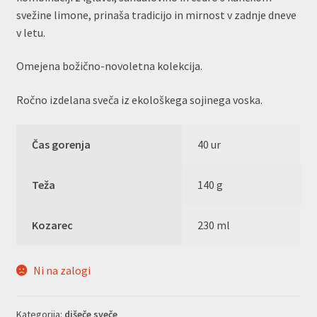
svežine limone, prinaša tradicijo in mirnost v zadnje dneve
v letu.
Omejena božično-novoletna kolekcija.
Ročno izdelana sveča iz ekološkega sojinega voska.
Čas gorenja
40 ur
Teža
140 g
Kozarec
230 ml
Ni na zalogi
Kategorija:
dišeče sveče