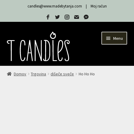
candles@www.madebytanja.com
|
Moj račun
Menu
Trgovina
Domov
Trgovina
dišeče sveče
Ho Ho Ho
Sveče T Candles
Moj račun
Expand
Nakup
child
menu
Košarica