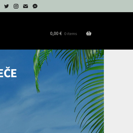
0,00
€
0 items
EČE