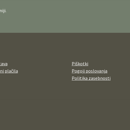
iji.
tava
Piškotki
ni plačila
Pogoji poslovanja
Politika zasebnosti