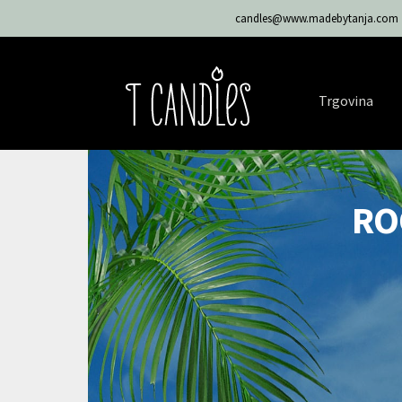
candles@www.madebytanja.com
Trgovina
RO