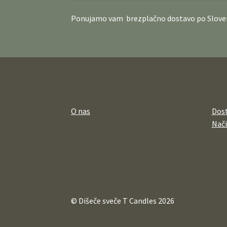
Ponujamo vam brezplačno dostavo po Sloven
O nas
Dos
Nači
© Dišeče sveče T Candles 2026