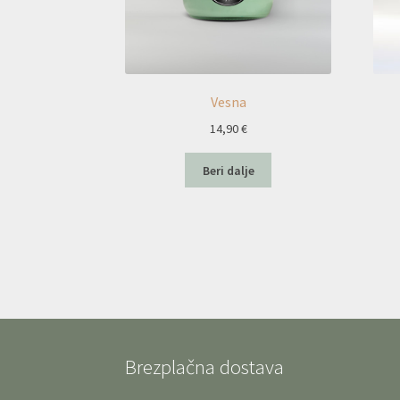
Vesna
14,90
€
Beri dalje
Brezplačna dostava