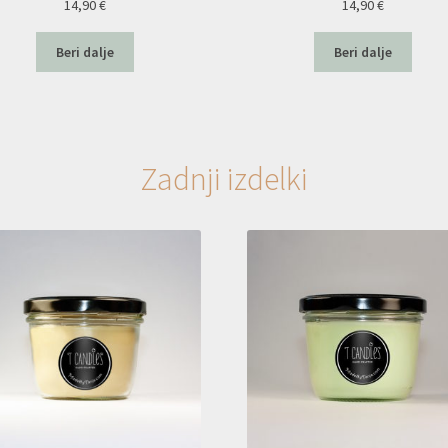
14,90
€
14,90
€
Beri dalje
Beri dalje
Zadnji izdelki