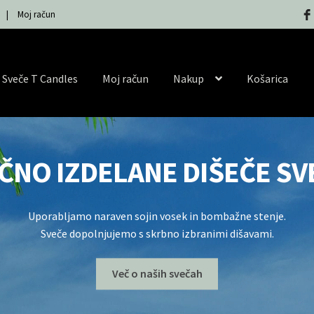
|
Moj račun
Sveče T Candles
Moj račun
Nakup
Košarica
ČNO IZDELANE DIŠEČE SV
Uporabljamo naraven sojin vosek in bombažne stenje.
Sveče dopolnjujemo s skrbno izbranimi dišavami.
Več o naših svečah